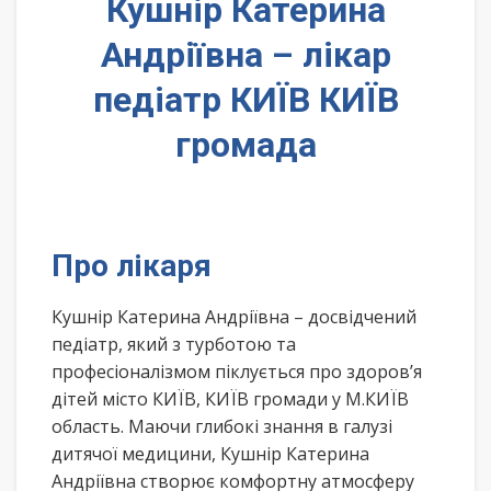
Кушнір Катерина
Андріївна – лікар
педіатр КИЇВ КИЇВ
громада
Про лікаря
Кушнір Катерина Андріївна – досвідчений
педіатр, який з турботою та
професіоналізмом піклується про здоров’я
дітей місто КИЇВ, КИЇВ громади у М.КИЇВ
область. Маючи глибокі знання в галузі
дитячої медицини, Кушнір Катерина
Андріївна створює комфортну атмосферу