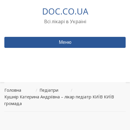
Перейти
DOC.CO.UA
до
вмісту
Всі лікарі в Україні
Меню
Головна
/
Педіатри
/
Кушнір Катерина Андріївна – лікар педіатр КИЇВ КИЇВ
громада