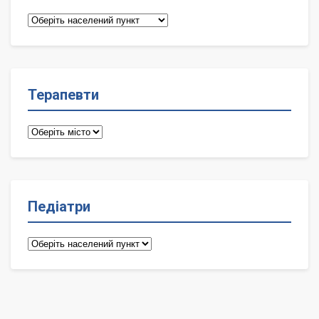
Сімейні
лікарі
Терапевти
Терапевти
Педіатри
Педіатри