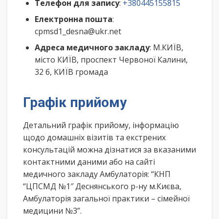
Телефон для запису
:
+380445155815
Електронна пошта
:
cpmsd1_desna@ukr.net
Адреса медичного закладу
: М.КИЇВ,
місто КИЇВ, проспект Червоної Калини,
32 б, КИЇВ громада
Графік прийому
Детальний графік прийому, інформацію
щодо домашніх візитів та екстрених
консультацій можна дізнатися за вказаними
контактними даними або на сайті
медичного закладу Амбулаторія: “КНП
“ЦПСМД №1″ Деснянського р-ну м.Києва,
Амбулаторія загальної практики – сімейної
медицини №3”.