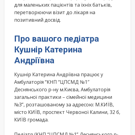
для маленьких пацієнтів та їхніх батьків,
перетворюючи візит до лікаря на
позитивний досвід.
Про вашого педіатра
Кушнір Катерина
Андріївна
Кушнір Катерина Андріївна працює у
Амбулаторія “КНП “ЦПСМД №1″
Деснянського р-ну м.Києва, Амбулаторія
загальної практики – сімейної медицини
№3”, розташованому за адресою: М.КИЇВ,
місто КИЇВ, проспект Червоної Калини, 32 б,
КИЇВ громада.
Педіатр (КНП “ЦПСМД №1” Деснянського р-