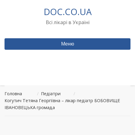
Перейти
DOC.CO.UA
до
вмісту
Всі лікарі в Україні
Меню
Головна
/
Педіатри
/
Когутич Тетяна Георгіївна – лікар педіатр БОБОВИЩЕ
ІВАНОВЕЦЬКА громада