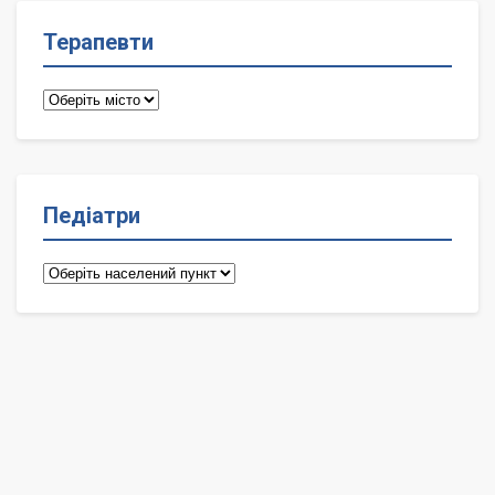
Терапевти
Терапевти
Педіатри
Педіатри