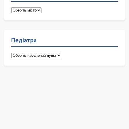
Терапевти
Педіатри
Педіатри