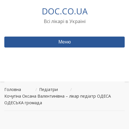
Перейти
DOC.CO.UA
до
вмісту
Всі лікарі в Україні
Меню
Головна
/
Педіатри
/
Кочугіна Оксана Валентинівна – лікар педіатр ОДЕСА
ОДЕСЬКА громада