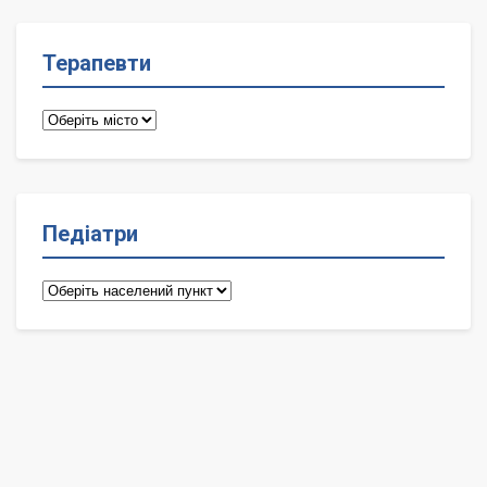
Терапевти
Терапевти
Педіатри
Педіатри