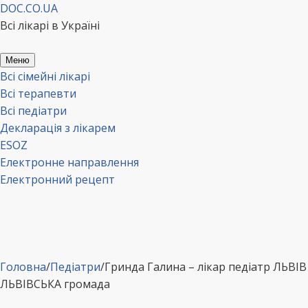
Перейти
DOC.CO.UA
до
Всі лікарі в Україні
вмісту
Меню
Всі сімейні лікарі
Всі терапевти
Всі педіатри
Декларація з лікарем
ESOZ
Електронне направлення
Електронний рецепт
Головна
/
Педіатри
/
Гринда Галина – лікар педіатр ЛЬВІВ
ЛЬВІВСЬКА громада