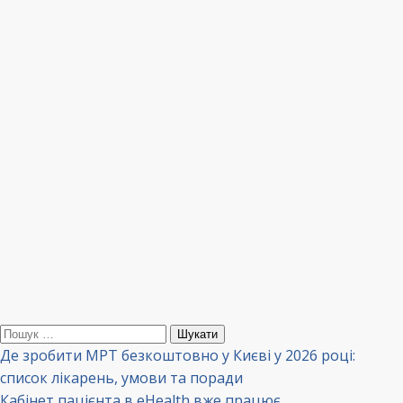
Пошук:
Де зробити МРТ безкоштовно у Києві у 2026 році:
список лікарень, умови та поради
Кабінет пацієнта в eHealth вже працює