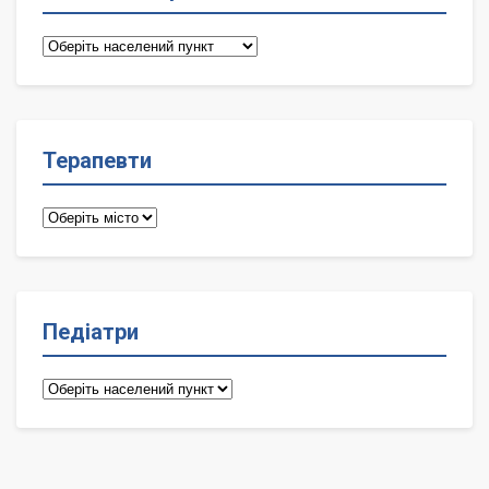
Сімейні
лікарі
Терапевти
Терапевти
Педіатри
Педіатри