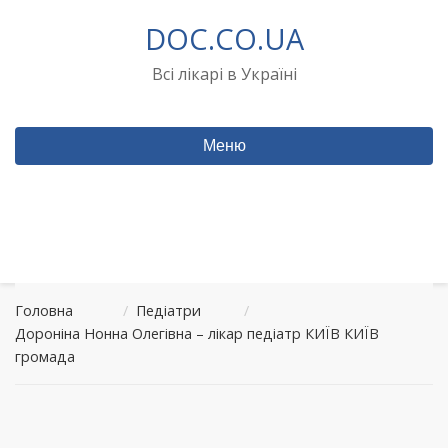
Перейти
DOC.CO.UA
до
вмісту
Всі лікарі в Україні
Меню
Головна
/
Педіатри
/
Дороніна Нонна Олегівна – лікар педіатр КИЇВ КИЇВ
громада