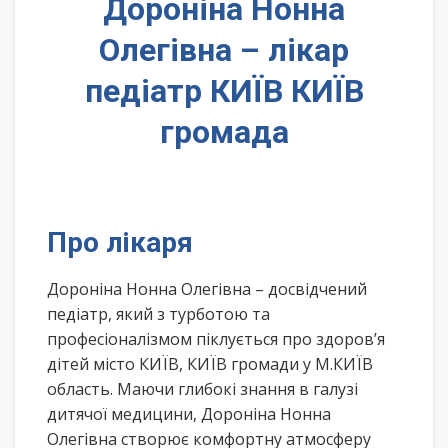
Дороніна Нонна
Олегівна – лікар
педіатр КИЇВ КИЇВ
громада
Про лікаря
Дороніна Нонна Олегівна – досвідчений
педіатр, який з турботою та
професіоналізмом піклується про здоров’я
дітей місто КИЇВ, КИЇВ громади у М.КИЇВ
область. Маючи глибокі знання в галузі
дитячої медицини, Дороніна Нонна
Олегівна створює комфортну атмосферу