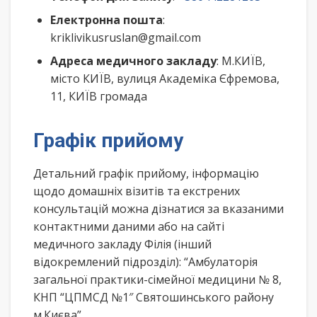
Електронна пошта
:
kriklivikusruslan@gmail.com
Адреса медичного закладу
: М.КИЇВ,
місто КИЇВ, вулиця Академіка Єфремова,
11, КИЇВ громада
Графік прийому
Детальний графік прийому, інформацію
щодо домашніх візитів та екстрених
консультацій можна дізнатися за вказаними
контактними даними або на сайті
медичного закладу Філія (інший
відокремлений підрозділ): “Амбулаторія
загальної практики-сімейної медицини № 8,
КНП “ЦПМСД №1″ Святошинського району
м.Києва”.