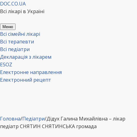
Перейти
DOC.CO.UA
до
Всі лікарі в Україні
вмісту
Меню
Всі сімейні лікарі
Всі терапевти
Всі педіатри
Декларація з лікарем
ESOZ
Електронне направлення
Електронний рецепт
Головна
/
Педіатри
/
Дідух Галина Михайлівна – лікар
педіатр СНЯТИН СНЯТИНСЬКА громада