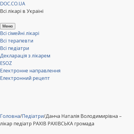
Перейти
DOC.CO.UA
до
Всі лікарі в Україні
вмісту
Меню
Всі сімейні лікарі
Всі терапевти
Всі педіатри
Декларація з лікарем
ESOZ
Електронне направлення
Електронний рецепт
Головна
/
Педіатри
/
Данча Наталія Володимирівна –
лікар педіатр РАХІВ РАХІВСЬКА громада