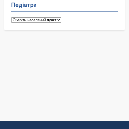
Педіатри
Педіатри