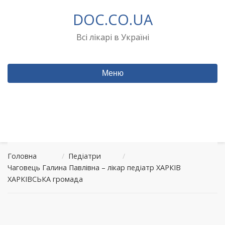
Перейти
DOC.CO.UA
до
вмісту
Всі лікарі в Україні
Меню
Головна
/
Педіатри
/
Чаговець Галина Павлівна – лікар педіатр ХАРКІВ
ХАРКІВСЬКА громада