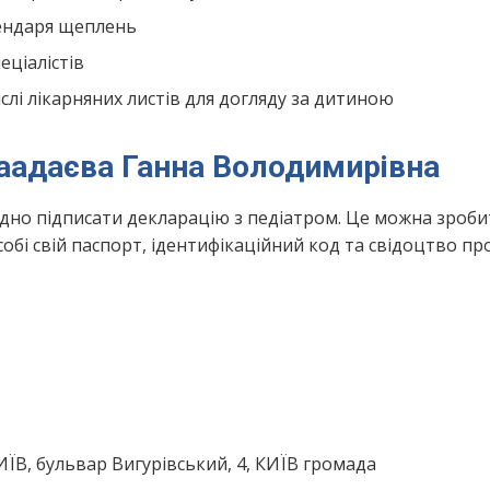
лендаря щеплень
ціалістів
лі лікарняних листів для догляду за дитиною
Чаадаєва Ганна Володимирівна
ідно підписати декларацію з педіатром. Це можна зроби
обі свій паспорт, ідентифікаційний код та свідоцтво пр
КИЇВ, бульвар Вигурівський, 4, КИЇВ громада