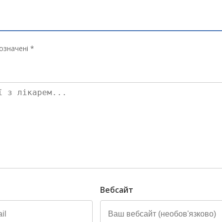
означені *
Вебсайт