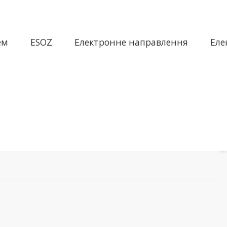
ем
ESOZ
Електронне направлення
Еле