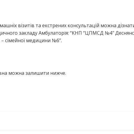
ашніх візитів та екстрених консультацій можна дізнати
дичного закладу Амбулаторія: “КНП “ЦПМСД №4″ Деснян
 – сімейної медицини №6”.
івна можна залишити нижче.