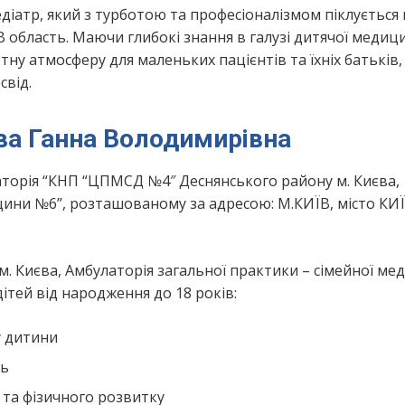
іатр, який з турботою та професіоналізмом піклується
В область. Маючи глибокі знання в галузі дитячої медиц
у атмосферу для маленьких пацієнтів та їхніх батьків,
свід.
ва Ганна Володимирівна
торія “КНП “ЦПМСД №4″ Деснянського району м. Києва,
цини №6”, розташованому за адресою: М.КИЇВ, місто КИЇ
. Києва, Амбулаторія загальної практики – сімейної ме
ітей від народження до 18 років:
у дитини
нь
 та фізичного розвитку