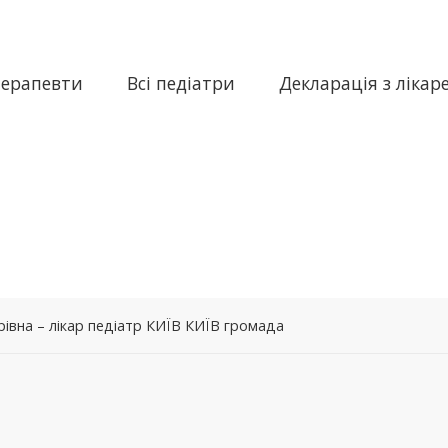
терапевти
Всі педіатри
Декларація з лікар
івна – лікар педіатр КИЇВ КИЇВ громада