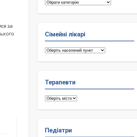
Категорії
ся за
ського
Сімейні лікарі
Сімейні
лікарі
Терапевти
Терапевти
Педіатри