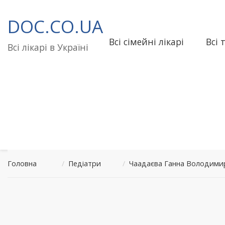
Перейти
до
DOC.CO.UA
вмісту
Всі сімейні лікарі
Всі 
Всі лікарі в Україні
Головна
/
Педіатри
/
Чаадаєва Ганна Володимир