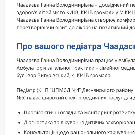
Чаадаєва Ганна Володимирівна – досвідчений пед
здоров’я дітей місто КИЇВ, КИЇВ громади у М.КИЇ
Чаадаєва Ганна Володимирівна створює комфортн
перетворюючи візит до лікаря на позитивний до
Про вашого педіатра Чаадає
Чаадаєва Ганна Володимирівна працює у Амбула
Амбулаторія загальної практики – сімейної меди
бульвар Вигурівський, 4, КИЇВ громада.
Педіатр (КНП “ЦПМСД №4” Деснянського району м
№6) надає широкий спектр медичних послуг для д
Профілактичні огляди та моніторинг розвитк
Діагностика та лікування дитячих захворюва
Консультації щодо раціонального харчування