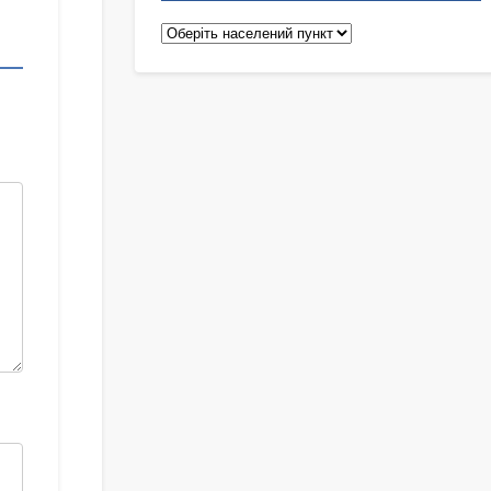
Педіатри