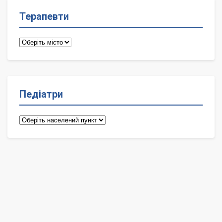
Терапевти
Терапевти
Педіатри
Педіатри