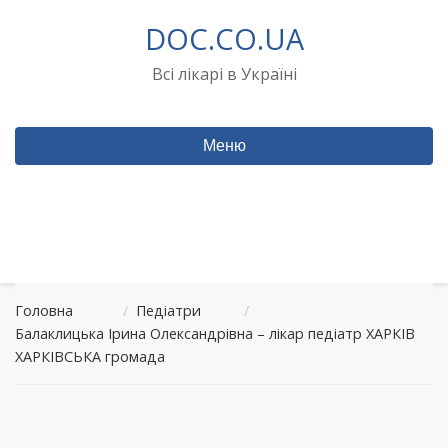
Перейти
DOC.CO.UA
до
вмісту
Всі лікарі в Україні
Меню
Головна
/
Педіатри
/
Балаклицька Ірина Олександрівна – лікар педіатр ХАРКІВ
ХАРКІВСЬКА громада