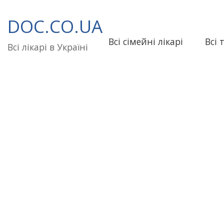
Перейти
до
DOC.CO.UA
вмісту
Всі сімейні лікарі
Всі 
Всі лікарі в Україні