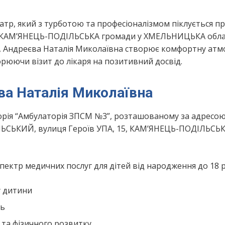
атр, який з турботою та професіоналізмом піклується п
, КАМ’ЯНЕЦЬ-ПОДІЛЬСЬКА громади у ХМЕЛЬНИЦЬКА обла
и, Андреєва Наталія Миколаївна створює комфортну атм
ворюючи візит до лікаря на позитивний досвід.
ва Наталія Миколаївна
рія “Амбулаторія ЗПСМ №3”, розташованому за адресою
ЬСЬКИЙ, вулиця Героїв УПА, 15, КАМ’ЯНЕЦЬ-ПОДІЛЬСЬ
ектр медичних послуг для дітей від народження до 18 р
у дитини
нь
 та фізичного розвитку