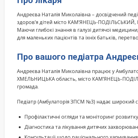
Про лікаря
Андреєва Наталія Миколаївна – досвідчений педі
здоров’я дітей місто КАМ’ЯНЕЦЬ-ПОДІЛЬСЬКИЙ
Маючи глибокі знання в галузі дитячої медицин
для маленьких пацієнтів та їхніх батьків, перет
Про вашого педіатра Андреє
Андреєва Наталія Миколаївна працює у Амбулато
ХМЕЛЬНИЦЬКА область, місто КАМ’ЯНЕЦЬ-ПОДІЛ
громада.
Педіатр (Амбулаторія ЗПСМ №3) надає широкий сп
Профілактичні огляди та моніторинг розвитк
Діагностика та лікування дитячих захворюва
Консультації щодо раціонального харчування