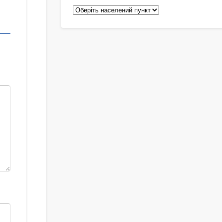
Педіатри