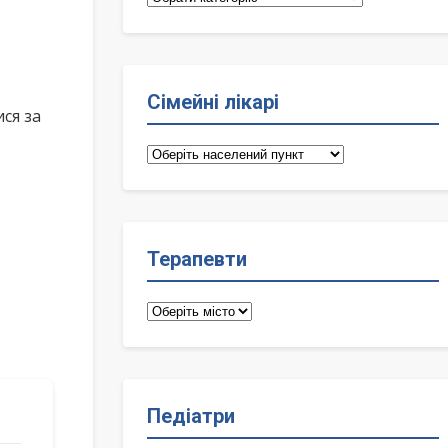
Сімейні лікарі
ся за
Сімейні
лікарі
Терапевти
Терапевти
Педіатри