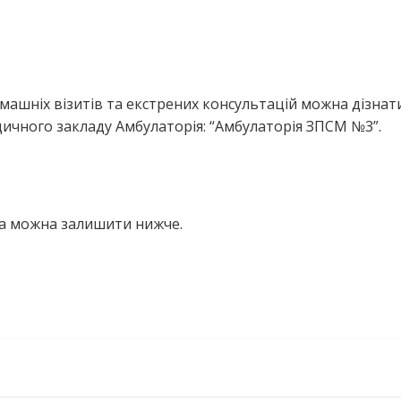
ашніх візитів та екстрених консультацій можна дізнати
ичного закладу Амбулаторія: “Амбулаторія ЗПСМ №3”.
на можна залишити нижче.