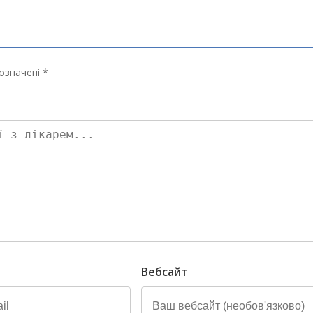
означені *
Вебсайт