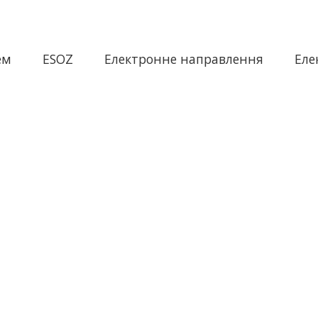
ем
ESOZ
Електронне направлення
Еле