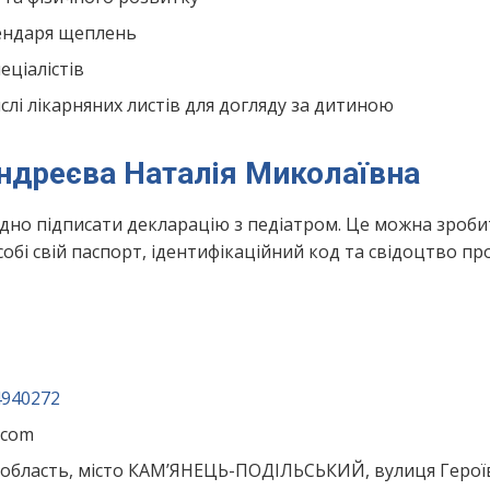
лендаря щеплень
ціалістів
лі лікарняних листів для догляду за дитиною
Андреєва Наталія Миколаївна
ідно підписати декларацію з педіатром. Це можна зроби
обі свій паспорт, ідентифікаційний код та свідоцтво пр
4940272
.com
область, місто КАМ’ЯНЕЦЬ-ПОДІЛЬСЬКИЙ, вулиця Герої