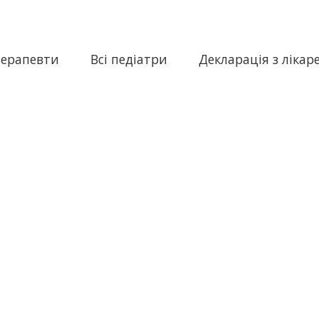
терапевти
Всі педіатри
Декларація з лікар