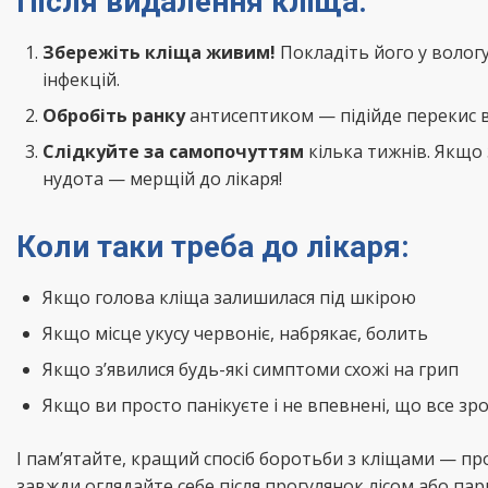
Після видалення кліща:
Збережіть кліща живим!
Покладіть його у вологу
інфекцій.
Обробіть ранку
антисептиком — підійде перекис 
Слідкуйте за самопочуттям
кілька тижнів. Якщо 
нудота — мерщій до лікаря!
Коли таки треба до лікаря:
Якщо голова кліща залишилася під шкірою
Якщо місце укусу червоніє, набрякає, болить
Якщо з’явилися будь-які симптоми схожі на грип
Якщо ви просто панікуєте і не впевнені, що все з
І пам’ятайте, кращий спосіб боротьби з кліщами — пр
завжди оглядайте себе після прогулянок лісом або пар