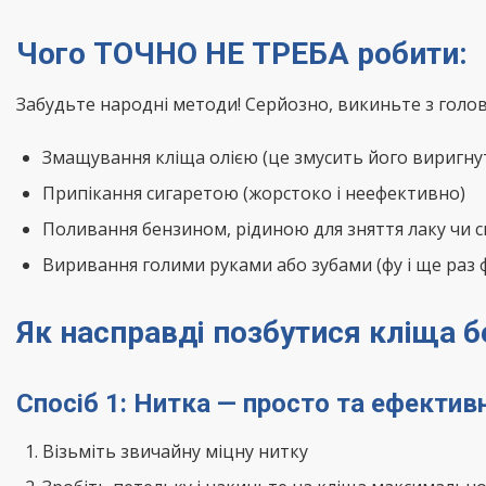
Чого ТОЧНО НЕ ТРЕБА робити:
Забудьте народні методи! Серйозно, викиньте з голов
Змащування кліща олією (це змусить його виригнути
Припікання сигаретою (жорстоко і неефективно)
Поливання бензином, рідиною для зняття лаку чи 
Виривання голими руками або зубами (фу і ще раз ф
Як насправді позбутися кліща б
Спосіб 1: Нитка — просто та ефектив
Візьміть звичайну міцну нитку