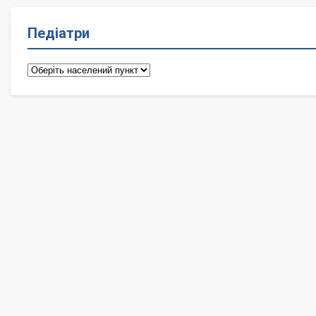
Педіатри
Педіатри