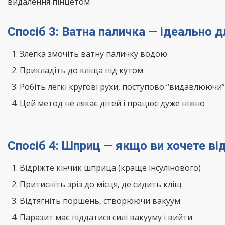
видалення пінцетом
Спосіб 3: Ватна паличка — ідеально д
Злегка змочіть ватну паличку водою
Прикладіть до кліща під кутом
Робіть легкі кругові рухи, поступово “видавлюючи
Цей метод не лякає дітей і працює дуже ніжно
Спосіб 4: Шприц — якщо ви хочете ві
Відріжте кінчик шприца (краще інсулінового)
Притисніть зріз до місця, де сидить кліщ
Відтягніть поршень, створюючи вакуум
Паразит має піддатися силі вакууму і вийти