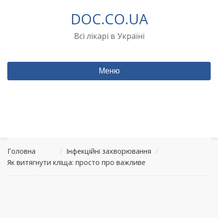
Перейти
DOC.CO.UA
до
вмісту
Всі лікарі в Україні
Меню
Головна
/
Інфекційні захворювання
/
Як витягнути кліща: просто про важливе