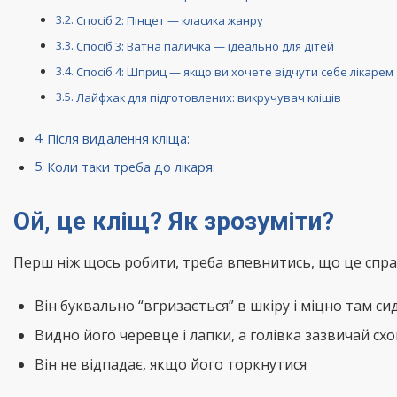
Спосіб 2: Пінцет — класика жанру
Спосіб 3: Ватна паличка — ідеально для дітей
Спосіб 4: Шприц — якщо ви хочете відчути себе лікарем
Лайфхак для підготовлених: викручувач кліщів
Після видалення кліща:
Коли таки треба до лікаря:
Ой, це кліщ? Як зрозуміти?
Перш ніж щось робити, треба впевнитись, що це справ
Він буквально “вгризається” в шкіру і міцно там си
Видно його черевце і лапки, а голівка зазвичай схо
Він не відпадає, якщо його торкнутися