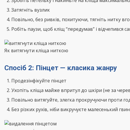
Зробіть петельку і накиньте на кліща максимальн
Затягніть вузлик
Повільно, без ривків, похитуючи, тягніть нитку вг
Робіть паузи, щоб кліщ “передумав” і відчепився с
Як витягнути кліща ниткою
Спосіб 2: Пінцет — класика жанру
Продезінфікуйте пінцет
Ухопіть кліща майже впритул до шкіри (не за черев
Повільно витягуйте, злегка прокручуючи проти го
Без різких рухів, ніби викручуєте малесенький гви