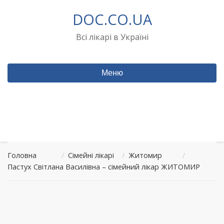
Перейти
DOC.CO.UA
до
вмісту
Всі лікарі в Україні
Меню
Головна
/
Сімейні лікарі
/
Житомир
/
Пастух Світлана Василівна – сімейний лікар ЖИТОМИР