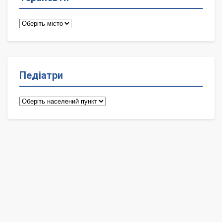
Терапевти
Педіатри
Педіатри