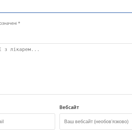
означені *
Вебсайт