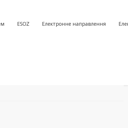
ем
ESOZ
Електронне направлення
Еле