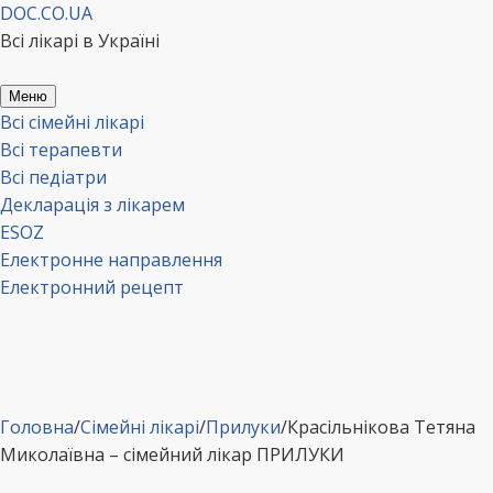
Перейти
DOC.CO.UA
до
Всі лікарі в Україні
вмісту
Меню
Всі сімейні лікарі
Всі терапевти
Всі педіатри
Декларація з лікарем
ESOZ
Електронне направлення
Електронний рецепт
Головна
/
Сімейні лікарі
/
Прилуки
/
Красільнікова Тетяна
Миколаївна – сімейний лікар ПРИЛУКИ