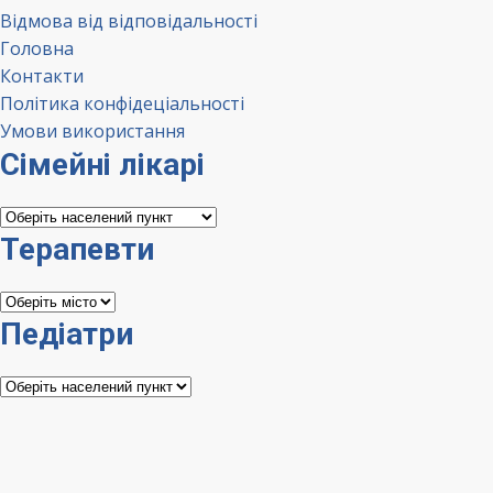
Відмова від відповідальності
Головна
Контакти
Політика конфідеціальності
Умови використання
Сімейні лікарі
Сімейні
лікарі
Терапевти
Терапевти
Педіатри
Педіатри