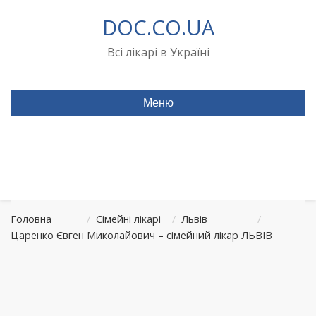
Перейти
DOC.CO.UA
до
вмісту
Всі лікарі в Україні
Меню
Головна
/
Сімейні лікарі
/
Львів
/
Царенко Євген Миколайович – сімейний лікар ЛЬВІВ