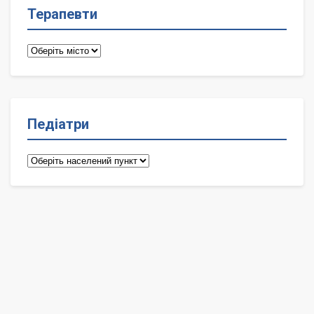
Терапевти
Терапевти
Педіатри
Педіатри