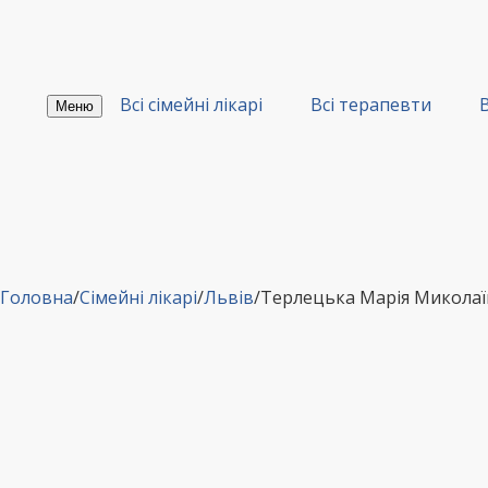
Перейти
до
вмісту
Всі сімейні лікарі
Всі терапевти
В
Меню
Головна
/
Сімейні лікарі
/
Львів
/
Терлецька Марія Миколаїв