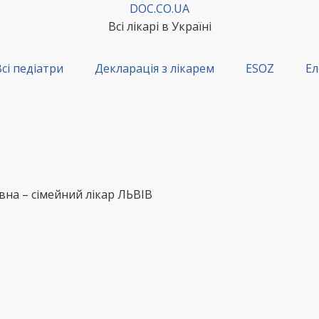
DOC.CO.UA
Всі лікарі в Україні
сі педіатри
Декларація з лікарем
ESOZ
Ел
на – сімейний лікар ЛЬВІВ