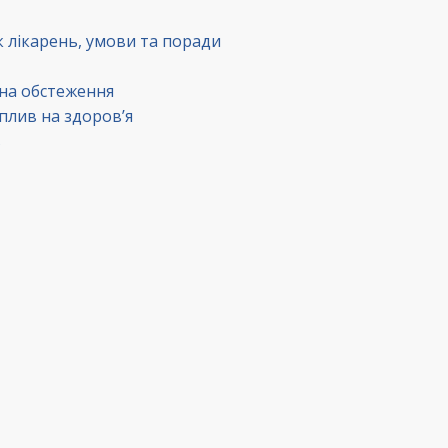
к лікарень, умови та поради
 на обстеження
вплив на здоров’я
в