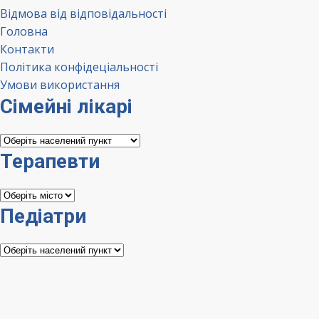
Відмова від відповідальності
Головна
Контакти
Політика конфідеціальності
Умови використання
Сімейні лікарі
Сімейні
лікарі
Терапевти
Терапевти
Педіатри
Педіатри