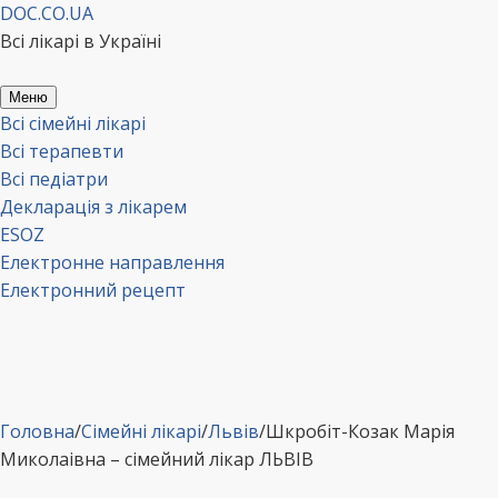
Перейти
DOC.CO.UA
до
Всі лікарі в Україні
вмісту
Меню
Всі сімейні лікарі
Всі терапевти
Всі педіатри
Декларація з лікарем
ESOZ
Електронне направлення
Електронний рецепт
Головна
/
Сімейні лікарі
/
Львів
/
Шкробіт-Козак Марія
Миколаівна – сімейний лікар ЛЬВІВ