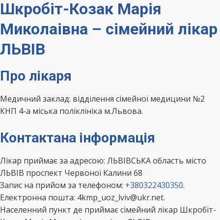
Шкробіт-Козак Марія
Миколаівна – сімейний лікар
ЛЬВІВ
Про лікаря
Медичний заклад: відділення сімейної медицини №2
КНП 4-а міська поліклініка м.Львова.
Контактана інформація
Лікар приймає за адресою: ЛЬВІВСЬКА область місто
ЛЬВІВ проспект Червоної Калини 68
Запис на прийом за телефоном:
+380322430350
.
Електронна пошта: 4kmp_uoz_lviv@ukr.net.
Населенний пункт де приймає сімейний лікар Шкробіт-