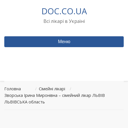
Перейти
DOC.CO.UA
до
вмісту
Всі лікарі в Україні
Меню
Головна
/
Сімейні лікарі
/
Зворська Ірина Миронівна – сімейний лікар ЛЬВІВ
ЛЬВІВСЬКА область