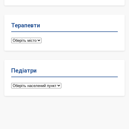
лікарі
Терапевти
Терапевти
Педіатри
Педіатри