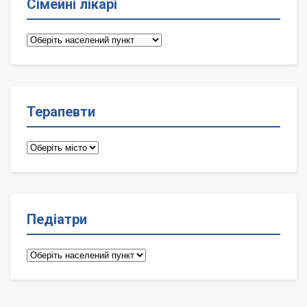
Сімейні лікарі
Сімейні
лікарі
Терапевти
Терапевти
Педіатри
Педіатри