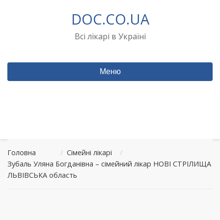
Перейти
DOC.CO.UA
до
вмісту
Всі лікарі в Україні
Меню
Головна
/
Сімейні лікарі
/
Зубаль Уляна Богданівна – сімейний лікар НОВІ СТРІЛИЩА
ЛЬВІВСЬКА область