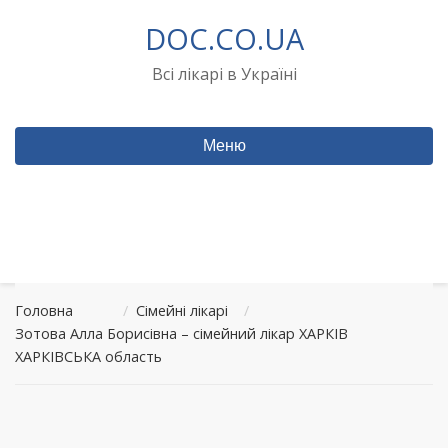
Перейти
DOC.CO.UA
до
вмісту
Всі лікарі в Україні
Меню
Головна
/
Сімейні лікарі
/
Зотова Алла Борисівна – сімейний лікар ХАРКІВ
ХАРКІВСЬКА область