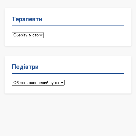
Терапевти
Терапевти
Педіатри
Педіатри