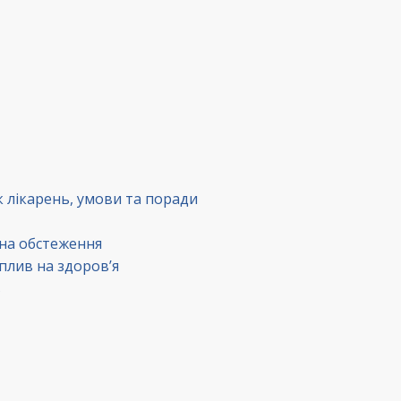
к лікарень, умови та поради
 на обстеження
вплив на здоров’я
в