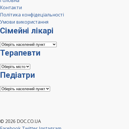
Головна
Контакти
Політика конфідеціальності
Умови використання
Сімейні лікарі
Сімейні
лікарі
Терапевти
Терапевти
Педіатри
Педіатри
© 2026 DOC.CO.UA
Facebook
Twitter
Instagram