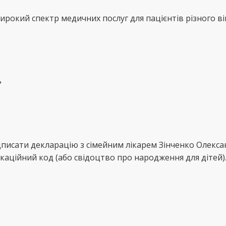
рокий спектр медичних послуг для пацієнтів різного ві
ь
дписати декларацію з сімейним лікарем Зінченко Олекс
каційний код (або свідоцтво про народження для дітей)