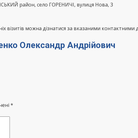
НСЬКИЙ район, село ГОРЕНИЧІ, вулиця Нова, 3
х візитів можна дізнатися за вказаними контактними д
нченко Олександр Андрійович
чені *