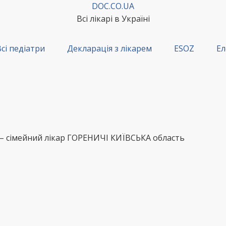
DOC.CO.UA
Всі лікарі в Україні
сі педіатри
Декларація з лікарем
ESOZ
Ел
 – сімейний лікар ГОРЕНИЧІ КИЇВСЬКА область