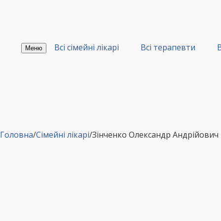
Перейти
до
вмісту
Всі сімейні лікарі
Всі терапевти
В
Меню
Головна
/
Сімейні лікарі
/
Зінченко Олександр Андрійович