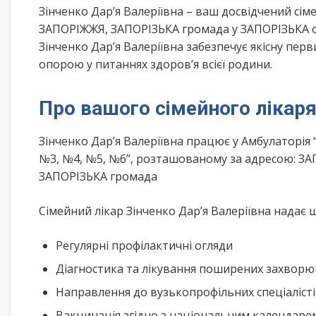
Зінченко Дар’я Валеріївна – ваш досвідчений сі
ЗАПОРІЖЖЯ, ЗАПОРІЗЬКА громада у ЗАПОРІЗЬКА об
Зінченко Дар’я Валеріївна забезпечує якісну пер
опорою у питаннях здоров’я всієї родини.
Про вашого сімейного лікар
Зінченко Дар’я Валеріївна працює у Амбулаторія
№3, №4, №5, №6”, розташованому за адресою: ЗА
ЗАПОРІЗЬКА громада
Сімейний лікар Зінченко Дар’я Валеріївна надає 
Регулярні профілактичні огляди
Діагностика та лікування поширених захвор
Направлення до вузькопрофільних спеціаліст
Вакцинація згідно з національним календар