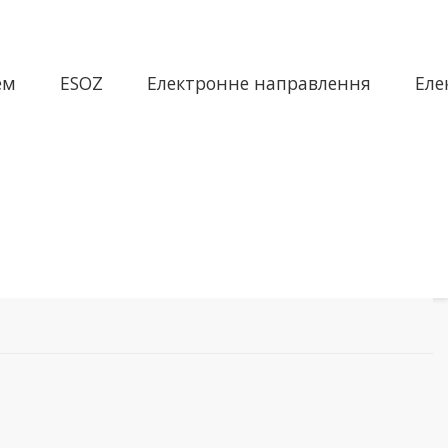
ем
ESOZ
Електронне направлення
Еле