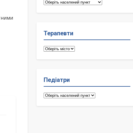
Сімейні
лікарі
ктними
Терапевти
Терапевти
Педіатри
Педіатри