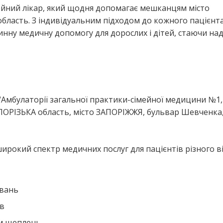
мейний лікар, який щодня допомагає мешканцям місто
ласть. З індивідуальним підходом до кожного пацієнта
винну медичну допомогу для дорослих і дітей, стаючи на
я
 “Амбулаторії загальної практики-сімейної медицини №1,
ПОРІЗЬКА область, місто ЗАПОРІЖЖЯ, бульвар Шевченка,
широкий спектр медичних послуг для пацієнтів різного ві
ювань
ів
ем щеплень