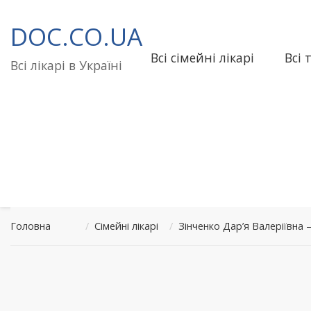
Перейти
до
DOC.CO.UA
вмісту
Всі сімейні лікарі
Всі 
Всі лікарі в Україні
Головна
/
Сімейні лікарі
/
Зінченко Дар’я Валеріївна