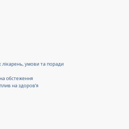
к лікарень, умови та поради
 на обстеження
вплив на здоров’я
в