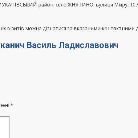
 МУКАЧІВСЬКИЙ район, село ЖНЯТИНО, вулиця Миру, 10
х візитів можна дізнатися за вказаними контактними д
илканич Василь Ладиславович
чені *