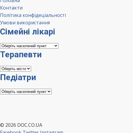
Головна
Контакти
Політика конфідеціальності
Умови використання
Сімейні лікарі
Сімейні
лікарі
Терапевти
Терапевти
Педіатри
Педіатри
© 2026 DOC.CO.UA
Facebook
Twitter
Instagram