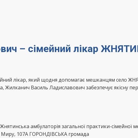
вич – сімейний лікар ЖНЯТ
мейний лікар, який щодня допомагає мешканцям село 
а, Жилканич Василь Ладиславович забезпечує якісну пер
“Жнятинська амбулаторія загальної практики-сімейної
 Миру, 107А ГОРОНДІВСЬКА громада