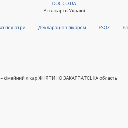
DOC.CO.UA
Всі лікарі в Україні
сі педіатри
Декларація з лікарем
ESOZ
Ел
 – сімейний лікар ЖНЯТИНО ЗАКАРПАТСЬКА область