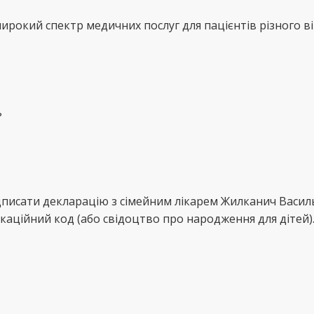
рокий спектр медичних послуг для пацієнтів різного ві
ь
ідписати декларацію з сімейним лікарем Жилканич Васи
каційний код (або свідоцтво про народження для дітей)