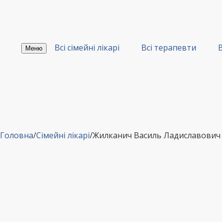
Перейти
до
вмісту
Всі сімейні лікарі
Всі терапевти
В
Меню
Головна
/
Сімейні лікарі
/
Жилканич Василь Ладиславович