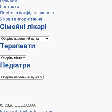
Головна
Контакти
Політика конфідеціальності
Умови використання
Сімейні лікарі
Сімейні
лікарі
Терапевти
Терапевти
Педіатри
Педіатри
© 2026 DOC.CO.UA
Facebook
Twitter
Instagram