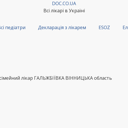
DOC.CO.UA
Всі лікарі в Україні
сі педіатри
Декларація з лікарем
ESOZ
Ел
сімейний лікар ГАЛЬЖБІЇВКА ВІННИЦЬКА область