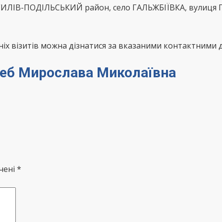
ИЛІВ-ПОДІЛЬСЬКИЙ район, село ГАЛЬЖБІЇВКА, вулиця П
х візитів можна дізнатися за вказаними контактними д
ереб Мирослава Миколаївна
чені *