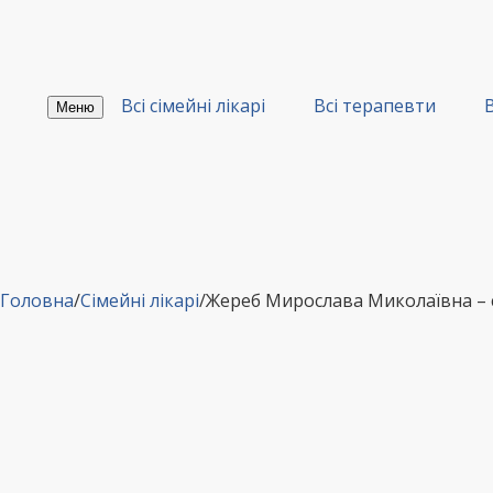
Перейти
до
вмісту
Всі сімейні лікарі
Всі терапевти
В
Меню
Головна
/
Сімейні лікарі
/
Жереб Мирослава Миколаївна – 