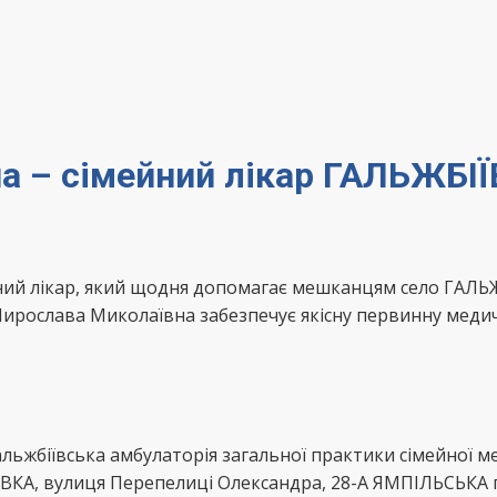
а – сімейний лікар ГАЛЬЖБІ
ний лікар, який щодня допомагає мешканцям село ГАЛЬ
ирослава Миколаївна забезпечує якісну первинну медич
льжбіївська амбулаторія загальної практики сімейної
ВКА, вулиця Перепелиці Олександра, 28-А ЯМПІЛЬСЬКА