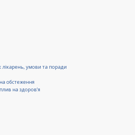
к лікарень, умови та поради
 на обстеження
вплив на здоров’я
в