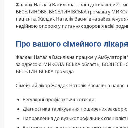
Жалдак Наталія Василівна – ваш досвідчений сі
ВЕСЕЛИНОВЕ, ВЕСЕЛИНІВСЬКА громада у МИКОЛАЇ
пацієнта, Жалдак Наталія Василівна забезпечує я
надійною опорою у питаннях здоров’я всієї роди
Про вашого сімейного лікар
Жалдак Наталія Василівна працює у Амбулаторія
за адресою: МИКОЛАЇВСЬКА область, ВОЗНЕСЕНСЬ
ВЕСЕЛИНІВСЬКА громада
Сімейний лікар Жалдак Наталія Василівна надає ш
Регулярні профілактичні огляди
Діагностика та лікування поширених захвор
Направлення до вузькопрофільних спеціаліст
Вакцинація згідно з національним календар