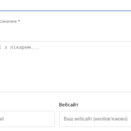
означені *
Вебсайт