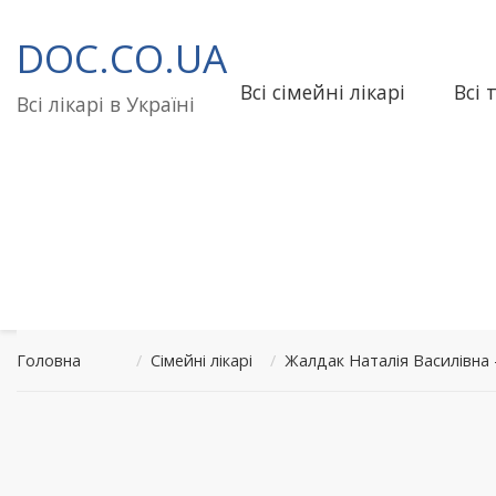
Перейти
до
DOC.CO.UA
вмісту
Всі сімейні лікарі
Всі 
Всі лікарі в Україні
Головна
/
Сімейні лікарі
/
Жалдак Наталія Василівн