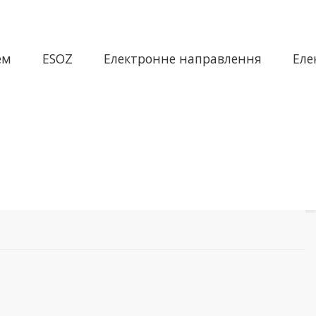
ем
ESOZ
Електронне направлення
Еле