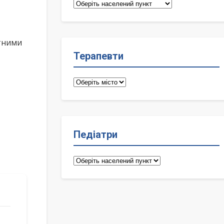
Сімейні
лікарі
ктними
Терапевти
Терапевти
Педіатри
Педіатри