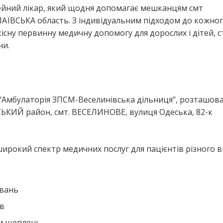
мейний лікар, який щодня допомагає мешканцям смт
ВСЬКА область. З індивідуальним підходом до кожно
кісну первинну медичну допомогу для дорослих і дітей, 
ни.
я
 “Амбулаторія ЗПСМ-Веселинівська дільниця”, розташов
КИЙ район, смт. ВЕСЕЛИНОВЕ, вулиця Одеська, 82-к
ирокий спектр медичних послуг для пацієнтів різного ві
ювань
ів
ем щеплень