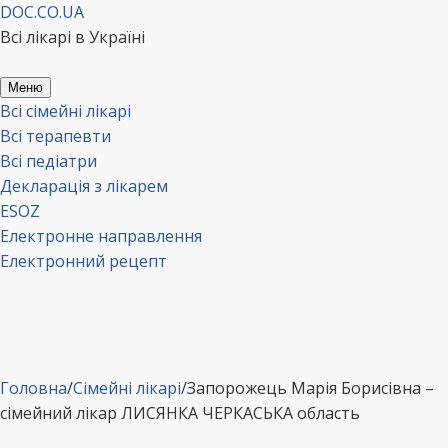
Перейти
DOC.CO.UA
до
Всі лікарі в Україні
вмісту
Меню
Всі сімейні лікарі
Всі терапевти
Всі педіатри
Декларація з лікарем
ESOZ
Електронне направлення
Електронний рецепт
Головна
/
Сімейні лікарі
/
Запорожець Марія Борисівна –
сімейний лікар ЛИСЯНКА ЧЕРКАСЬКА область