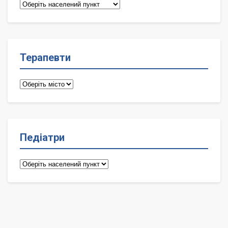
Сімейні
лікарі
Терапевти
Терапевти
Педіатри
Педіатри