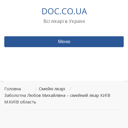
Перейти
DOC.CO.UA
до
вмісту
Всі лікарі в Україні
Меню
Головна
/
Сімейні лікарі
/
Заболотна Любов Михайлівна – сімейний лікар КИЇВ
М.КИЇВ область