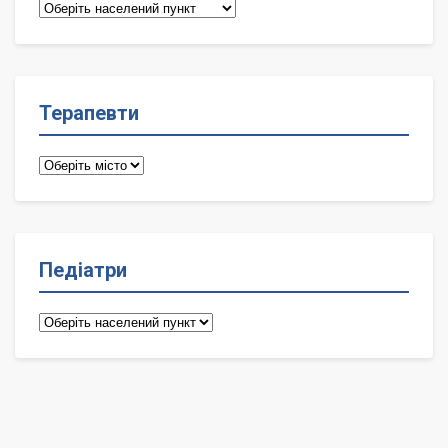
Сімейні
лікарі
Терапевти
Терапевти
Педіатри
Педіатри