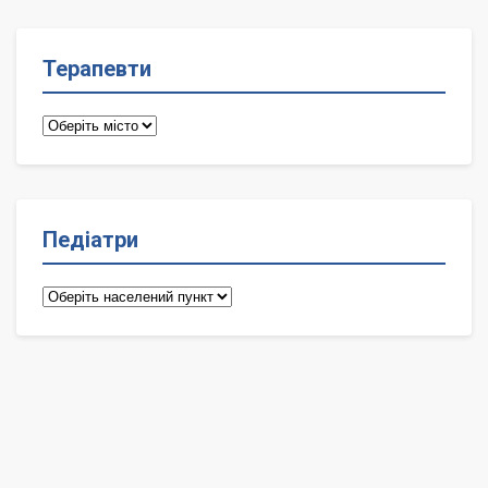
Терапевти
Терапевти
Педіатри
Педіатри