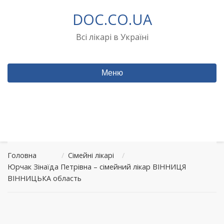
Перейти
DOC.CO.UA
до
вмісту
Всі лікарі в Україні
Меню
Головна
/
Сімейні лікарі
/
Юрчак Зінаїда Петрівна – сімейний лікар ВІННИЦЯ
ВІННИЦЬКА область