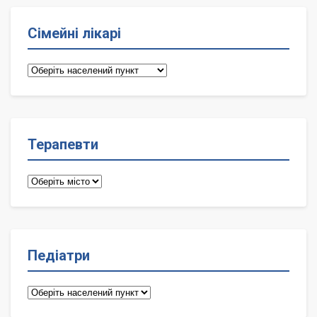
Сімейні лікарі
Сімейні
лікарі
Терапевти
Терапевти
Педіатри
Педіатри