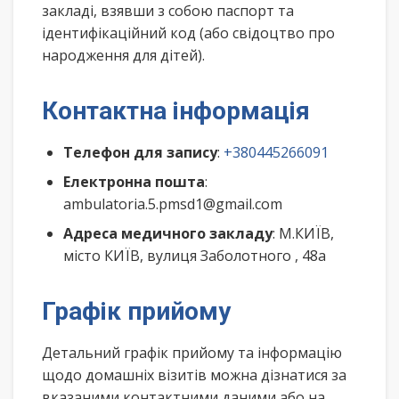
закладі, взявши з собою паспорт та
ідентифікаційний код (або свідоцтво про
народження для дітей).
Контактна інформація
Телефон для запису
:
+380445266091
Електронна пошта
:
ambulatoria.5.pmsd1@gmail.com
Адреса медичного закладу
: М.КИЇВ,
місто КИЇВ, вулиця Заболотного , 48а
Графік прийому
Детальний графік прийому та інформацію
щодо домашніх візитів можна дізнатися за
вказаними контактними даними або на