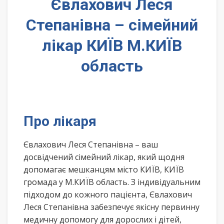
Євлахович Леся
Степанівна – сімейний
лікар КИЇВ М.КИЇВ
область
Про лікаря
Євлахович Леся Степанівна – ваш
досвідчений сімейний лікар, який щодня
допомагає мешканцям місто КИЇВ, КИЇВ
громада у М.КИЇВ область. З індивідуальним
підходом до кожного пацієнта, Євлахович
Леся Степанівна забезпечує якісну первинну
медичну допомогу для дорослих і дітей,