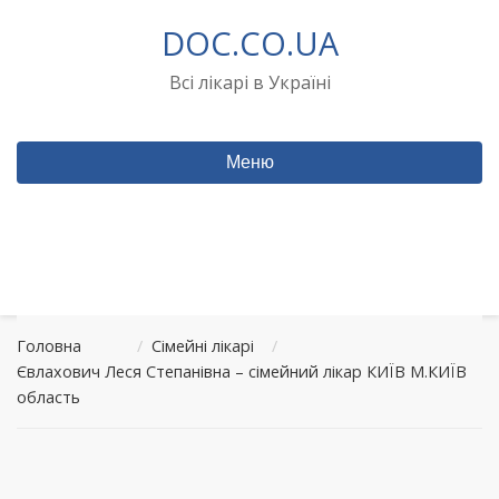
Перейти
DOC.CO.UA
до
вмісту
Всі лікарі в Україні
Меню
Головна
/
Сімейні лікарі
/
Євлахович Леся Степанівна – сімейний лікар КИЇВ М.КИЇВ
область