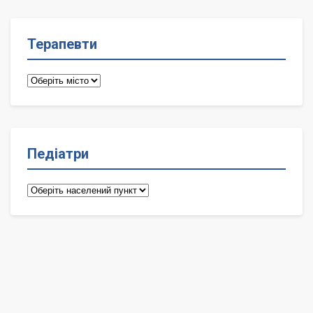
Терапевти
Терапевти
Педіатри
Педіатри