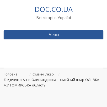
Перейти
DOC.CO.UA
до
вмісту
Всі лікарі в Україні
Меню
Головна
/
Сімейні лікарі
/
Євдоченко Анна Олександрівна – сімейний лікар ОЛІЇВКА
ЖИТОМИРСЬКА область