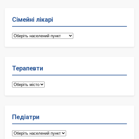
Сімейні лікарі
Сімейні
лікарі
Терапевти
Терапевти
Педіатри
Педіатри