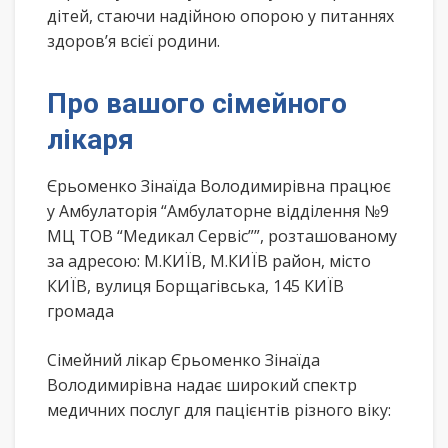
дітей, стаючи надійною опорою у питаннях
здоров’я всієї родини.
Про вашого сімейного
лікаря
Єрьоменко Зінаїда Володимирівна працює
у Амбулаторія “Амбулаторне відділення №9
МЦ ТОВ “Медикал Сервіс””, розташованому
за адресою: М.КИЇВ, М.КИЇВ район, місто
КИЇВ, вулиця Борщагівська, 145 КИЇВ
громада
Сімейний лікар Єрьоменко Зінаїда
Володимирівна надає широкий спектр
медичних послуг для пацієнтів різного віку: