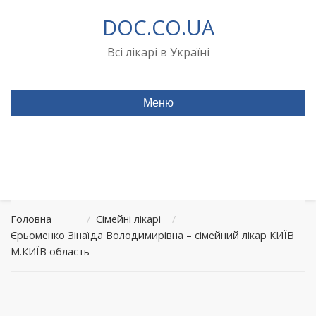
Перейти
DOC.CO.UA
до
вмісту
Всі лікарі в Україні
Меню
Головна
/
Сімейні лікарі
/
Єрьоменко Зінаїда Володимирівна – сімейний лікар КИЇВ
М.КИЇВ область