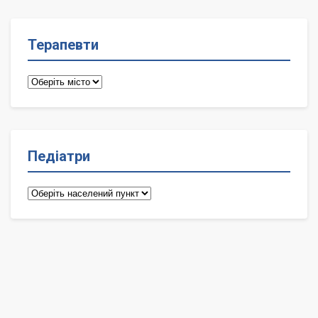
Терапевти
Терапевти
Педіатри
Педіатри