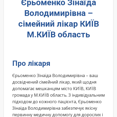
Єрьоменко Зінаїда
Володимирівна –
сімейний лікар КИЇВ
М.КИЇВ область
Про лікаря
Єрьоменко Зінаїда Володимирівна – ваш
досвідчений сімейний лікар, який щодня
допомагає мешканцям місто КИЇВ, КИЇВ
громада у М.КИЇВ область. З індивідуальним
підходом до кожного пацієнта, Єрьоменко
Зінаїда Володимирівна забезпечує якісну
первинну медичну допомогу для дорослих і