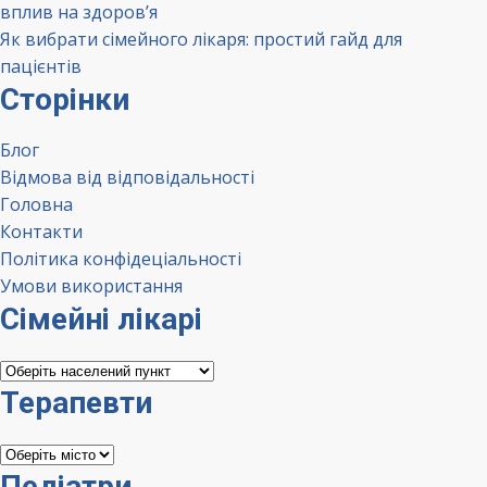
вплив на здоров’я
Як вибрати сімейного лікаря: простий гайд для
пацієнтів
Сторінки
Блог
Відмова від відповідальності
Головна
Контакти
Політика конфідеціальності
Умови використання
Сімейні лікарі
Сімейні
лікарі
Терапевти
Терапевти
Педіатри