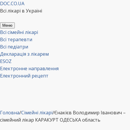
Перейти
DOC.CO.UA
до
Всі лікарі в Україні
вмісту
Меню
Всі сімейні лікарі
Всі терапевти
Всі педіатри
Декларація з лікарем
ESOZ
Електронне направлення
Електронний рецепт
Головна
/
Сімейні лікарі
/
Єнакієв Володимир Іванович –
сімейний лікар КАРАКУРТ ОДЕСЬКА область