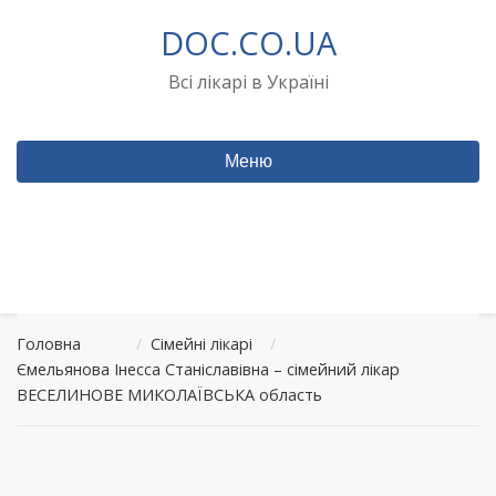
Перейти
DOC.CO.UA
до
вмісту
Всі лікарі в Україні
Меню
Головна
/
Сімейні лікарі
/
Ємельянова Інесса Станіславівна – сімейний лікар
ВЕСЕЛИНОВЕ МИКОЛАЇВСЬКА область