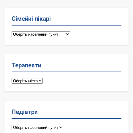
Сімейні лікарі
Сімейні
лікарі
Терапевти
Терапевти
Педіатри
Педіатри