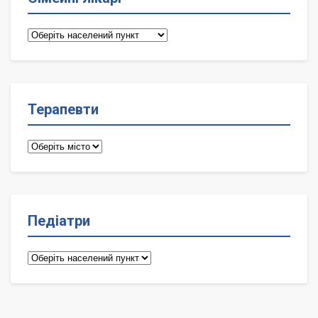
Сімейні
лікарі
Терапевти
Терапевти
Педіатри
Педіатри