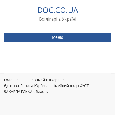
Перейти
DOC.CO.UA
до
вмісту
Всі лікарі в Україні
Меню
Головна
/
Сімейні лікарі
/
Єдакова Лариса Юріївна – сімейний лікар ХУСТ
ЗАКАРПАТСЬКА область