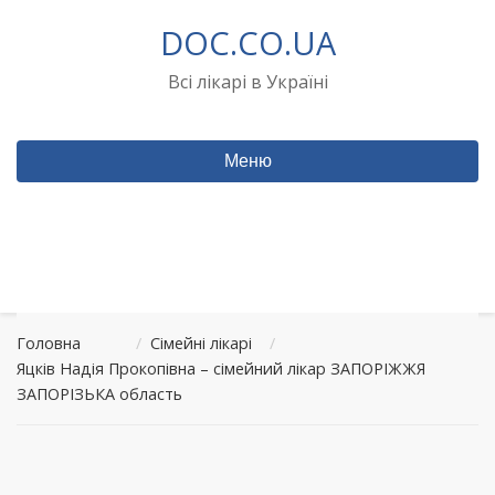
Перейти
DOC.CO.UA
до
вмісту
Всі лікарі в Україні
Меню
Головна
/
Сімейні лікарі
/
Яцків Надія Прокопівна – сімейний лікар ЗАПОРІЖЖЯ
ЗАПОРІЗЬКА область