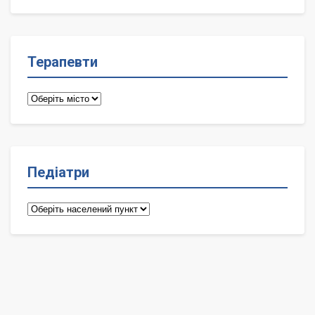
лікарі
Терапевти
Терапевти
Педіатри
Педіатри