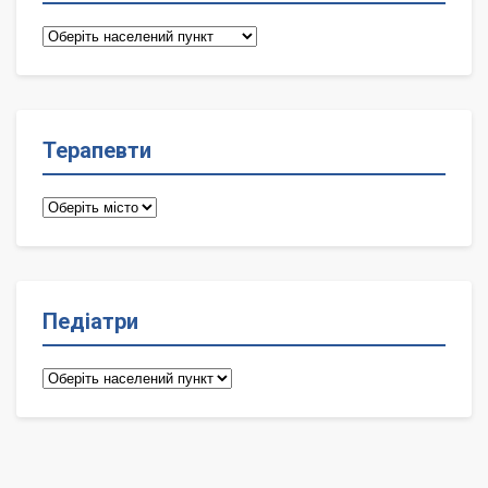
Сімейні
лікарі
Терапевти
Терапевти
Педіатри
Педіатри