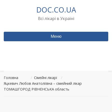
Перейти
DOC.CO.UA
до
вмісту
Всі лікарі в Україні
Меню
Головна
/
Сімейні лікарі
/
Яцкевич Любов Анатоліївна – сімейний лікар
ТОМАШГОРОД РІВНЕНСЬКА область