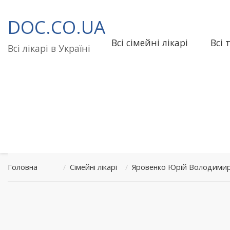
Перейти
до
DOC.CO.UA
вмісту
Всі сімейні лікарі
Всі 
Всі лікарі в Україні
Головна
/
Сімейні лікарі
/
Яровенко Юрій Володимир