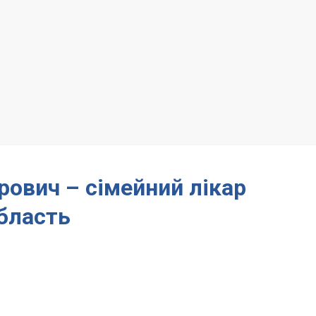
ович – сімейний лікар
бласть