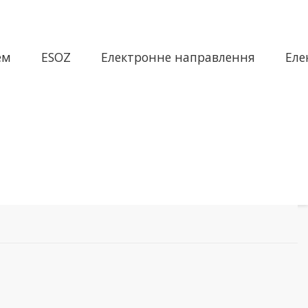
ем
ESOZ
Електронне направлення
Еле