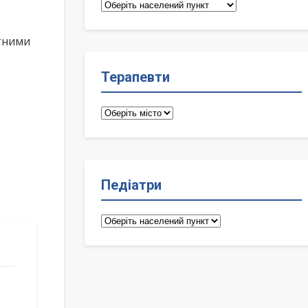
Сімейні
лікарі
ктними
Терапевти
Терапевти
Педіатри
Педіатри