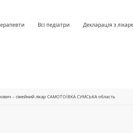
терапевти
Всі педіатри
Декларація з лікар
ович – сімейний лікар САМОТОЇВКА СУМСЬКА область