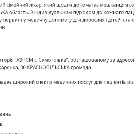
й сімейний лікар, який щодня допомагає мешканцям с
 область. З індивідуальним підходом до кожного паці
 первинну медичну допомогу для дорослих і дітей, ста
ни.
я
орія “АЗПСМ с. Самотоївка”, розташованому за адресо
каренка, 30 КРАСНОПІЛЬСЬКА громада
дає широкий спектр медичних послуг для пацієнтів рі
ювань
ів
ем щеплень