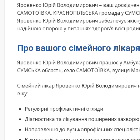
Яровенко Юрій Володимирович – ваш досвідчени
САМОТОЇВКА, КРАСНОПІЛЬСЬКА громада у СУМСЬКА
Яровенко Юрій Володимирович забезпечує якісну
надійною опорою у питаннях здоров’я всієї роди
Про вашого сімейного лікар
Яровенко Юрій Володимирович працює у Амбулат
СУМСЬКА область, село САМОТОЇВКА, вулиця Ма
Сімейний лікар Яровенко Юрій Володимирович на
віку:
Регулярні профілактичні огляди
Діагностика та лікування поширених захвор
Направлення до вузькопрофільних спеціаліст
Вакцинація згідно з національним календар