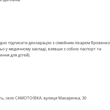
ідно підписати декларацію з сімейним лікарем Яровенк
о у медичному закладі, взявши з собою паспорт та
ння для дітей).
ть, село САМОТОЇВКА, вулиця Макаренка, 30