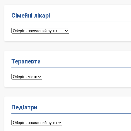
Сімейні лікарі
Сімейні
лікарі
Терапевти
Терапевти
Педіатри
Педіатри