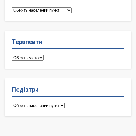
Сімейні
лікарі
Терапевти
Терапевти
Педіатри
Педіатри