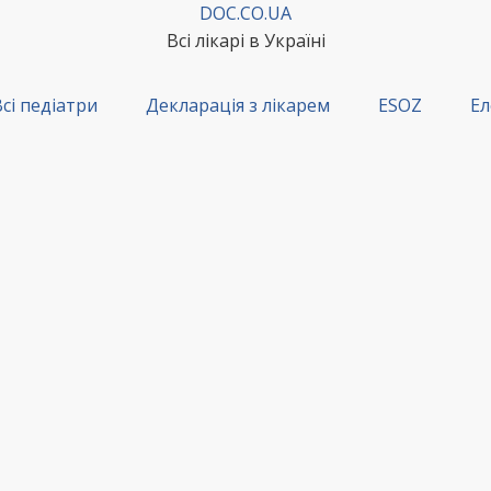
DOC.CO.UA
Всі лікарі в Україні
сі педіатри
Декларація з лікарем
ESOZ
Ел