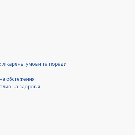
к лікарень, умови та поради
 на обстеження
вплив на здоров’я
в