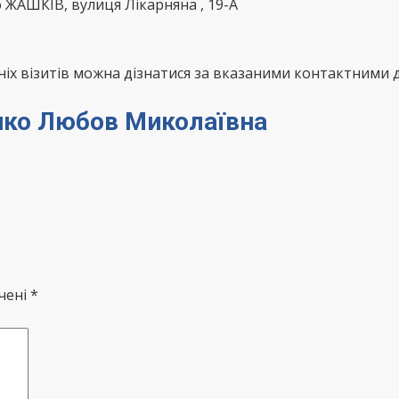
о ЖАШКІВ, вулиця Лікарняна , 19-А
х візитів можна дізнатися за вказаними контактними д
енко Любов Миколаївна
чені *