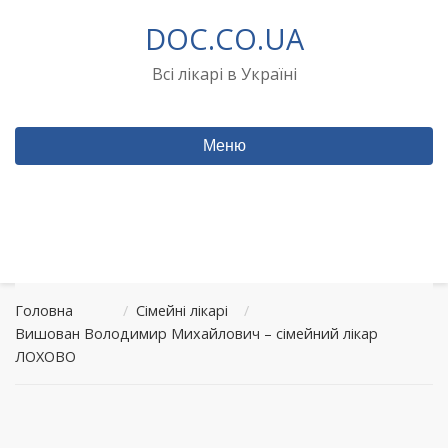
Перейти
DOC.CO.UA
до
вмісту
Всі лікарі в Україні
Меню
Головна
/
Сімейні лікарі
/
Вишован Володимир Михайлович – сімейний лікар
ЛОХОВО