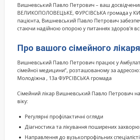
Вишневський Павло Петрович – ваш досвідчений
ВЕЛИКОПОЛОВЕЦЬКЕ, ФУРСІВСЬКА громада у КИЇВ
пацієнта, Вишневський Павло Петрович забезпечу
стаючи надійною опорою у питаннях здоров’я всі
Про вашого сімейного лікар
Вишневський Павло Петрович працює у Амбулато
сімейної медицини”, розташованому за адресо
Молодіжна , 13а ФУРСІВСЬКА громада
Сімейний лікар Вишневський Павло Петрович над
віку:
Регулярні профілактичні огляди
Діагностика та лікування поширених захвор
Направлення до вузькопрофільних спеціаліст