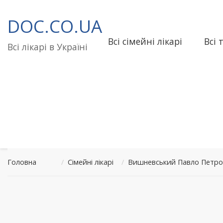
Перейти
до
DOC.CO.UA
вмісту
Всі сімейні лікарі
Всі 
Всі лікарі в Україні
Головна
/
Сімейні лікарі
/
Вишневський Павло Петро