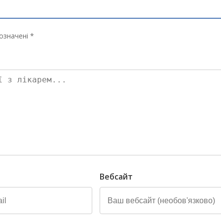
означені *
Вебсайт