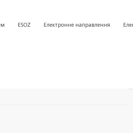
ем
ESOZ
Електронне направлення
Еле