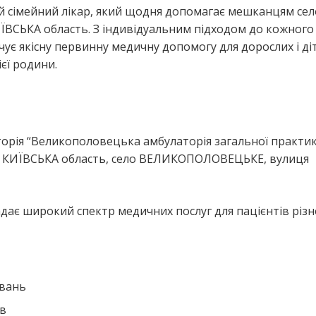
 сімейний лікар, який щодня допомагає мешканцям сел
СЬКА область. З індивідуальним підходом до кожного
є якісну первинну медичну допомогу для дорослих і ді
єї родини.
я
рія “Великополовецька амбулаторія загальної практи
ю: КИЇВСЬКА область, село ВЕЛИКОПОЛОВЕЦЬКЕ, вулиця
ає широкий спектр медичних послуг для пацієнтів різн
ювань
ів