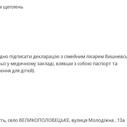
ем щеплень
ідно підписати декларацію з сімейним лікарем Вишневс
о у медичному закладі, взявши з собою паспорт та
ння для дітей).
сть, село ВЕЛИКОПОЛОВЕЦЬКЕ, вулиця Молодіжна , 13а