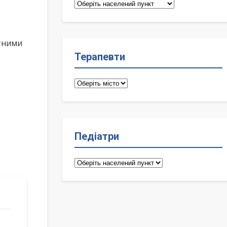
Сімейні
лікарі
ктними
Терапевти
Терапевти
Педіатри
Педіатри