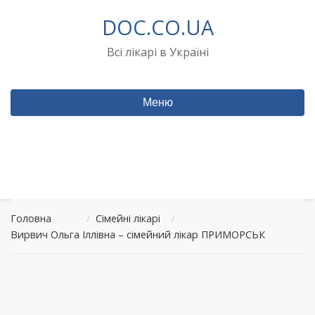
Перейти
DOC.CO.UA
до
вмісту
Всі лікарі в Україні
Меню
Головна
/
Сімейні лікарі
/
Вирвич Ольга Іллівна – сімейний лікар ПРИМОРСЬК