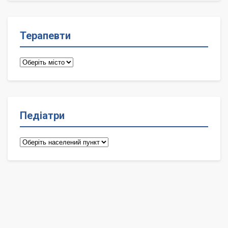
Терапевти
Терапевти
Педіатри
Педіатри