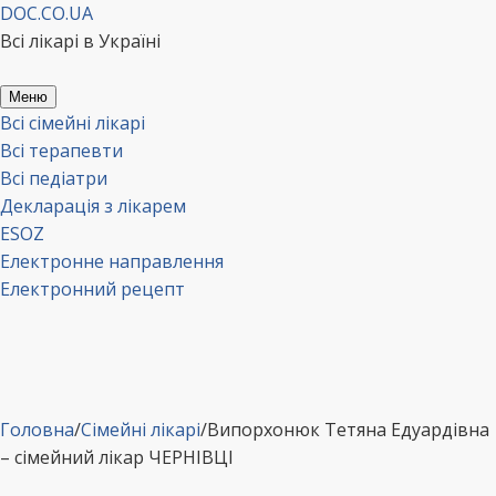
Перейти
DOC.CO.UA
до
Всі лікарі в Україні
вмісту
Меню
Всі сімейні лікарі
Всі терапевти
Всі педіатри
Декларація з лікарем
ESOZ
Електронне направлення
Електронний рецепт
Головна
/
Сімейні лікарі
/
Випорхонюк Тетяна Едуардівна
– сімейний лікар ЧЕРНІВЦІ