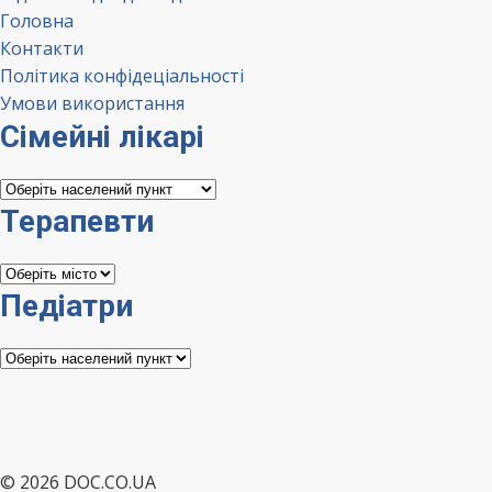
Головна
Контакти
Політика конфідеціальності
Умови використання
Сімейні лікарі
Сімейні
лікарі
Терапевти
Терапевти
Педіатри
Педіатри
© 2026 DOC.CO.UA