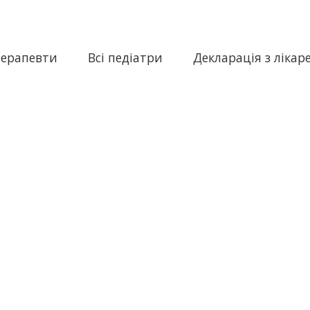
терапевти
Всі педіатри
Декларація з лікар