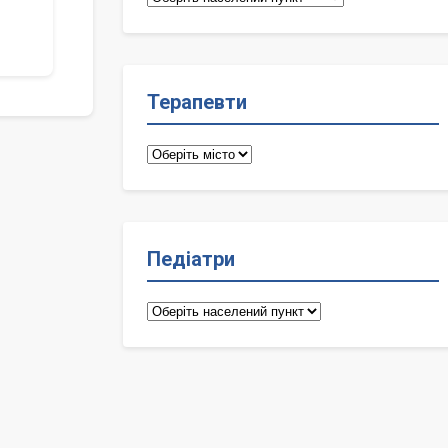
лікарі
Терапевти
Терапевти
Педіатри
Педіатри