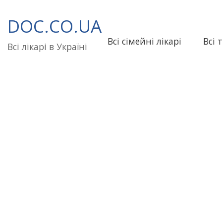
Перейти
до
DOC.CO.UA
вмісту
Всі сімейні лікарі
Всі 
Всі лікарі в Україні