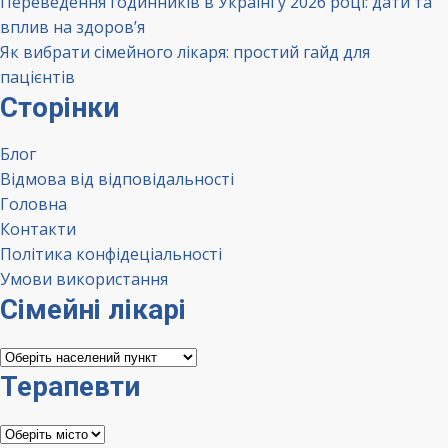
Переведення годинників в Україні у 2026 році: дати та
вплив на здоров’я
Як вибрати сімейного лікаря: простий гайд для
пацієнтів
Сторінки
Блог
Відмова від відповідальності
Головна
Контакти
Політика конфідеціальності
Умови використання
Сімейні лікарі
Сімейні
лікарі
Терапевти
Терапевти