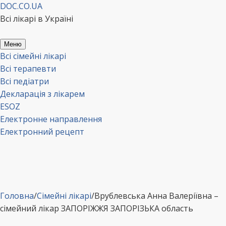
Перейти
DOC.CO.UA
до
Всі лікарі в Україні
вмісту
Меню
Всі сімейні лікарі
Всі терапевти
Всі педіатри
Декларація з лікарем
ESOZ
Електронне направлення
Електронний рецепт
Головна
/
Сімейні лікарі
/
Врублевська Анна Валеріївна –
сімейний лікар ЗАПОРІЖЖЯ ЗАПОРІЗЬКА область